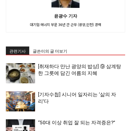
윤광수 기자
대기업 에너지 부문 36년 간 근무 (광양,인천) 경력
관련기사
글쓴이의 글 더보기
[취재하다 만난 광양의 밥상] ⑨ 삼계탕
한 그릇에 담긴 여름의 지혜
[기자수첩] 시니어 일자리는 ‘삶의 자
리’다
“50대 이상 취업 잘 되는 자격증은?”