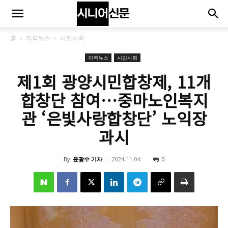
홈
지역뉴스
시민사회
지역뉴스
시민사회
제1회 광양시민합창제, 11개
합창단 참여…중마노인복지
관 ‘은빛사랑합창단’ 노익장
과시
By
윤광수 기자
-
2024-11-04
0