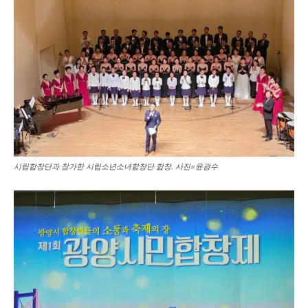
시립합창단과 참가한 시립소년소녀합창단 합창. 사진=윤광수