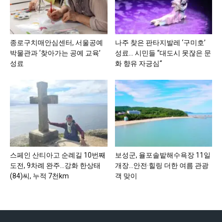
종로구치매안심센터, 서울공예
나주 찾은 판타지발레 ‘구미호’
박물관과 ‘찾아가는 공예 교육’
성료… 시민들 “대도시 못잖은 문
성료
화 향유 자긍심“
스페인 산티아고 순례길 10번째
보성군, 율포솔밭해수욕장 11일
도전, 9차례 완주…강화 한상태
개장…안전·힐링 더한 여름 관광
(84)씨, 누적 7천km
객 맞이