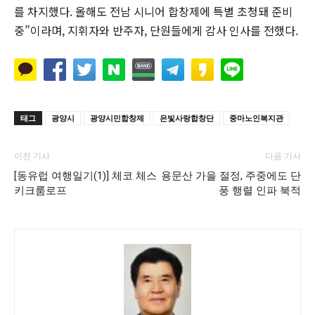
를 차지했다. 올해도 전남 시니어 합창제에 특별 초청돼 준비
중”이라며, 지휘자와 반주자, 단원들에게 감사 인사를 전했다.
태그
광양시
광양시민합창제
은빛사랑합창단
중마노인복지관
이전 기사
다음 기사
[동유럽 여행일기(1)] 체코 체스
용문산 가을 절정, 주중에도 단
키크룸로프
풍 행렬 인파 북적