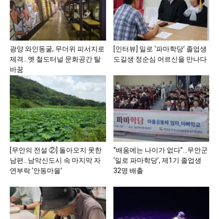
광양 와인동굴, 무더위 피서지로
[인터뷰] 일로 ‘파마학당’ 졸업생
제격…옛 철도터널 문화공간 탈
도길생·정순심 어르신을 만나다
바꿈
[무안의 전설 ②] 돌아오지 못한
“배움에는 나이가 없다”…무안군
남편…남악신도시 속 마지막 자
‘일로 파마학당’, 제1기 졸업생
연부락 ‘안동마을’
32명 배출