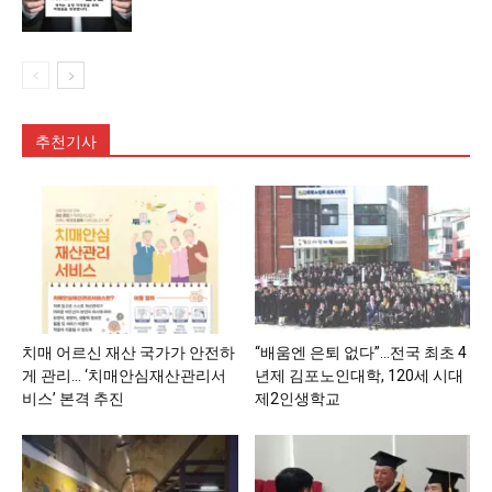
추천기사
치매 어르신 재산 국가가 안전하
“배움엔 은퇴 없다”…전국 최초 4
게 관리… ‘치매안심재산관리서
년제 김포노인대학, 120세 시대
비스’ 본격 추진
제2인생학교