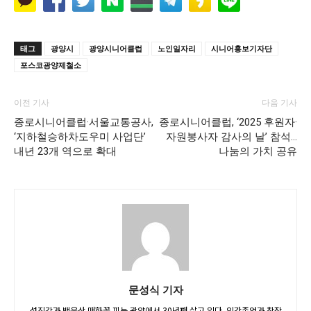
태그
광양시
광양시니어클럽
노인일자리
시니어홍보기자단
포스코광양제철소
이전 기사
다음 기사
종로시니어클럽·서울교통공사,
종로시니어클럽, ‘2025 후원자·
‘지하철승하차도우미 사업단’
자원봉사자 감사의 날’ 참석…
내년 23개 역으로 확대
나눔의 가치 공유
문성식 기자
섬진강과 백운산 매화꽃 피는 광양에서 30년째 살고 있다. 인간존엄과 창작