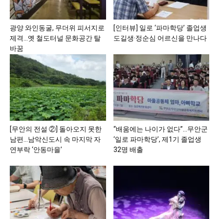
광양 와인동굴, 무더위 피서지로
[인터뷰] 일로 ‘파마학당’ 졸업생
제격…옛 철도터널 문화공간 탈
도길생·정순심 어르신을 만나다
바꿈
[무안의 전설 ②] 돌아오지 못한
“배움에는 나이가 없다”…무안군
남편…남악신도시 속 마지막 자
‘일로 파마학당’, 제1기 졸업생
연부락 ‘안동마을’
32명 배출