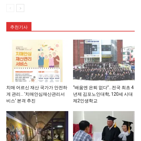
추천기사
치매 어르신 재산 국가가 안전하
“배움엔 은퇴 없다”…전국 최초 4
게 관리… ‘치매안심재산관리서
년제 김포노인대학, 120세 시대
비스’ 본격 추진
제2인생학교