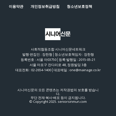
이용약관
개인정보취급방침
청소년보호정책
사회적협동조합 시니어신문네트워크
발행·편집인 : 장한형│청소년보호책임자 : 장한형
등록번호 : 서울 아03750│등록·발행일 : 2015-05-21
서울 마포구 잔다리로 48, 정원빌딩 3층
대표전화 : 02-2654-1400│대표메일 : one@mainage.co.kr
시니어신문의 모든 콘텐츠는 저작권법의 보호를 받습니
다.
무단 전재·복사·배포 등이 금지됩니다.
© Copyright 2025. seniorsinmun.com