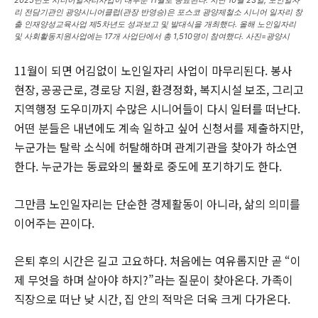
2025년도 시니어일자리사업이 대부분 11월로 종료된다. 지난 10월 23일, 노인일자
리 전담기관인 광양시니어클럽(관장 반영승)은 포스코 광양제철소 시니어 일자리 창
출 인재양성교육사업 제5차년도 성과보고 및 발대식을 개최했다. 올해 노인일자리
및 사회활동지원사업에는 17개 사업단에서 총 1,510명이 참여했다. 사진=광양시
11월이 되면 어김없이 노인일자리 사업이 마무리된다. 봉사
현장, 공공근로, 경로당 지원, 환경정화, 복지시설 보조, 그리고
지역행정 도우미까지 수많은 시니어들이 다시 일터를 떠난다.
어떤 분들은 내년에도 계속 일하고 싶어 신청서를 제출하지만,
누군가는 탈락 소식에 허탈해하며 관계기관을 찾아가 하소연
한다. 누군가는 동료와의 불화로 중도에 포기하기도 한다.
그만큼 노인일자리는 단순한 경제활동이 아니라, 삶의 의미를
이어주는 끈이다.
은퇴 후의 시간은 길고 고요하다. 처음에는 여유롭지만 곧 “이
제 무엇을 하며 살아야 하지?”라는 질문이 찾아온다. 가족이
직장으로 떠난 낮 시간, 집 안의 적막은 더욱 크게 다가온다.