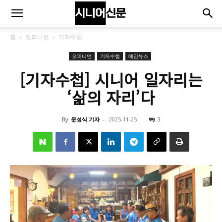
홈
오피니언
기자수첩
오피니언
기자수첩
메인뉴스
[기자수첩] 시니어 일자리는
‘삶의 자리’다
By
문성식 기자
-
2025-11-25
3