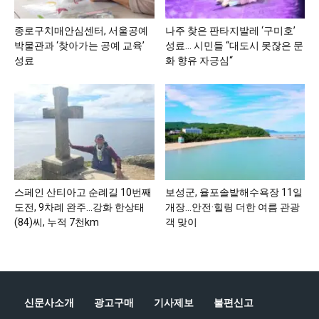
종로구치매안심센터, 서울공예
나주 찾은 판타지발레 ‘구미호’
박물관과 ‘찾아가는 공예 교육’
성료… 시민들 “대도시 못잖은 문
성료
화 향유 자긍심“
스페인 산티아고 순례길 10번째
보성군, 율포솔밭해수욕장 11일
도전, 9차례 완주…강화 한상태
개장…안전·힐링 더한 여름 관광
(84)씨, 누적 7천km
객 맞이
신문사소개
광고구매
기사제보
불편신고