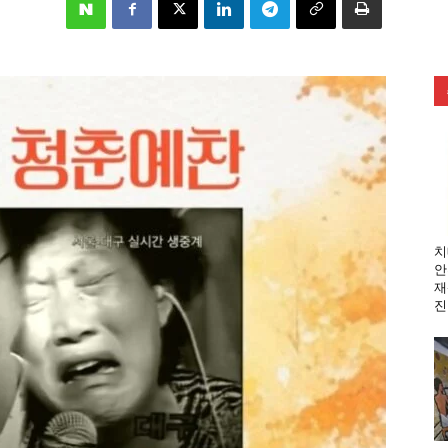
치
안
재
진