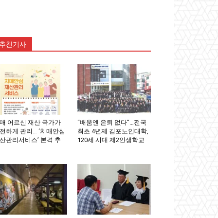
추천기사
매 어르신 재산 국가가
“배움엔 은퇴 없다”…전국
전하게 관리… ‘치매안심
최초 4년제 김포노인대학,
산관리서비스’ 본격 추
120세 시대 제2인생학교