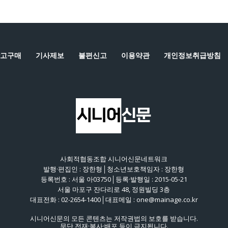
고구매
기사제보
불편신고
이용약관
개인정보취급방침
사회적협동조합 시니어신문네트워크
발행·편집인 : 장한형│청소년보호책임자 : 장한형
등록번호 : 서울 아03750│등록·발행일 : 2015-05-21
서울 마포구 잔다리로 48, 정원빌딩 3층
대표전화 : 02-2654-1400│대표메일 : one@mainage.co.kr
시니어신문의 모든 콘텐츠는 저작권법의 보호를 받습니다.
무단 전재·복사·배포 등이 금지됩니다.