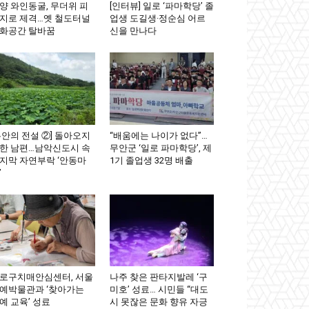
양 와인동굴, 무더위 피
[인터뷰] 일로 ‘파마학당’ 졸
지로 제격…옛 철도터널
업생 도길생·정순심 어르
화공간 탈바꿈
신을 만나다
무안의 전설 ②] 돌아오지
“배움에는 나이가 없다”…
한 남편…남악신도시 속
무안군 ‘일로 파마학당’, 제
지막 자연부락 ‘안동마
1기 졸업생 32명 배출
’
로구치매안심센터, 서울
나주 찾은 판타지발레 ‘구
예박물관과 ‘찾아가는
미호’ 성료… 시민들 “대도
예 교육’ 성료
시 못잖은 문화 향유 자긍