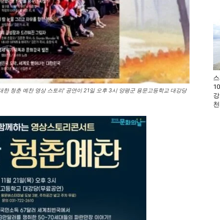
스
1
 청춘 예찬 영상 스토리' 공연이 21일 오후 3시 양평군 용문고등학교 대강당
강
천