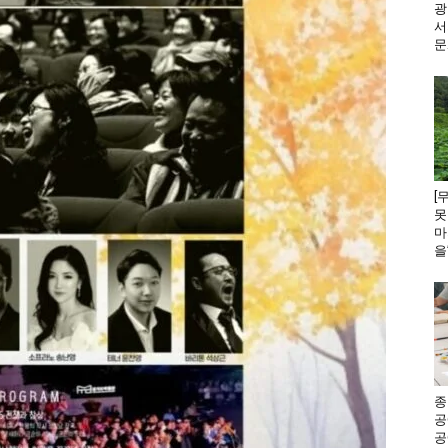
광
서
문
[
못
마
을
종
공
공