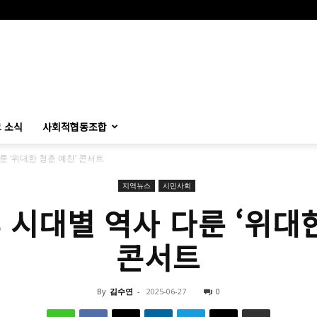
 소식
사회적협동조합
다룬 ‘위대한 청춘 예찬’ 콘서트
지역뉴스
시민사회
후 시대별 역사 다룬 ‘위대
콘서트
By
김수연
-
2025-06-27
0