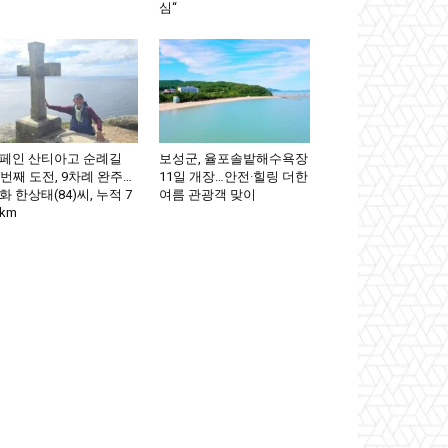
심“
페인 산티아고 순례길
보성군, 율포솔밭해수욕장
0번째 도전, 9차례 완주…
11일 개장…안전·힐링 더한
화 한상태(84)씨, 누적 7
여름 관광객 맞이
km