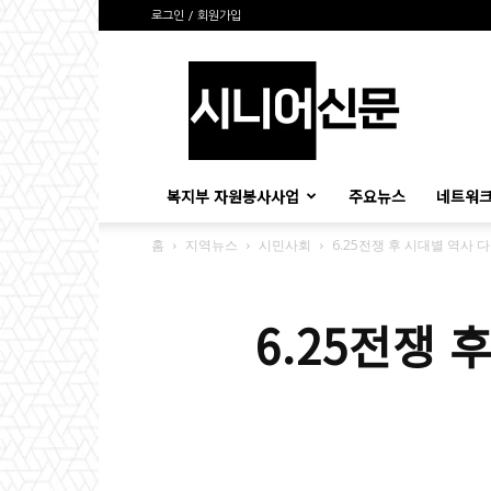
로그인 / 회원가입
시
니
어
신
문
복지부 자원봉사사업
주요뉴스
네트워크
홈
지역뉴스
시민사회
6.25전쟁 후 시대별 역사 
6.25전쟁 