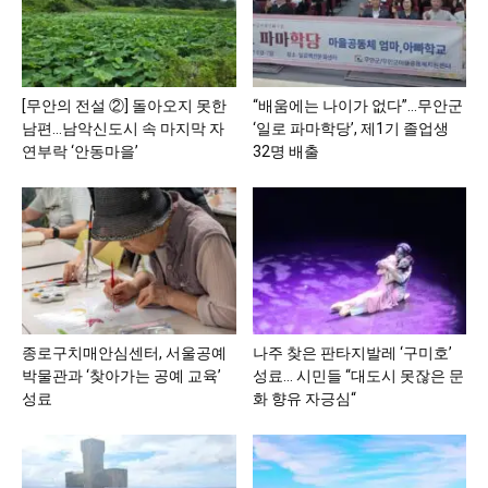
[무안의 전설 ②] 돌아오지 못한
“배움에는 나이가 없다”…무안군
남편…남악신도시 속 마지막 자
‘일로 파마학당’, 제1기 졸업생
연부락 ‘안동마을’
32명 배출
종로구치매안심센터, 서울공예
나주 찾은 판타지발레 ‘구미호’
박물관과 ‘찾아가는 공예 교육’
성료… 시민들 “대도시 못잖은 문
성료
화 향유 자긍심“