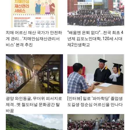
치매 어르신 재산 국가가 안전하
“배움엔 은퇴 없다”…전국 최초 4
게 관리… ‘치매안심재산관리서
년제 김포노인대학, 120세 시대
비스’ 본격 추진
제2인생학교
광양 와인동굴, 무더위 피서지로
[인터뷰] 일로 ‘파마학당’ 졸업생
제격…옛 철도터널 문화공간 탈
도길생·정순심 어르신을 만나다
바꿈