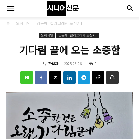
홈
오피니언
김동애 [캘리그래피 도전기]
오피니언
김동애 [캘리그래피 도전기]
기다림 끝에 오는 소중함
By
관리자
-
2025-08-26
0