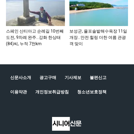
스페인 산티아고 순례길 10번째
보성군, 율포솔밭해수욕장 11일
도전, 9차례 완주…강화 한상태
개장…안전·힐링 더한 여름 관광
(84)씨, 누적 7천km
객 맞이
신문사소개
광고구매
기사제보
불편신고
이용약관
개인정보취급방침
청소년보호정책