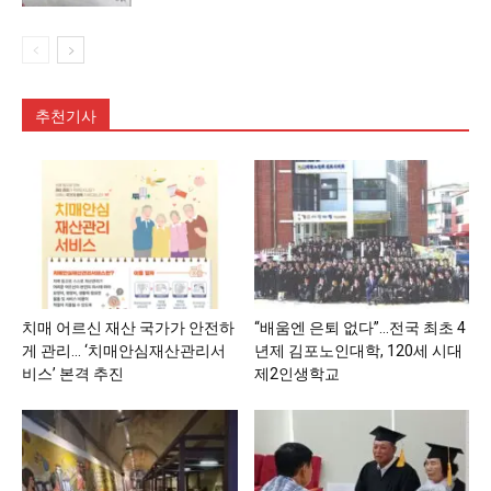
추천기사
치매 어르신 재산 국가가 안전하
“배움엔 은퇴 없다”…전국 최초 4
게 관리… ‘치매안심재산관리서
년제 김포노인대학, 120세 시대
비스’ 본격 추진
제2인생학교