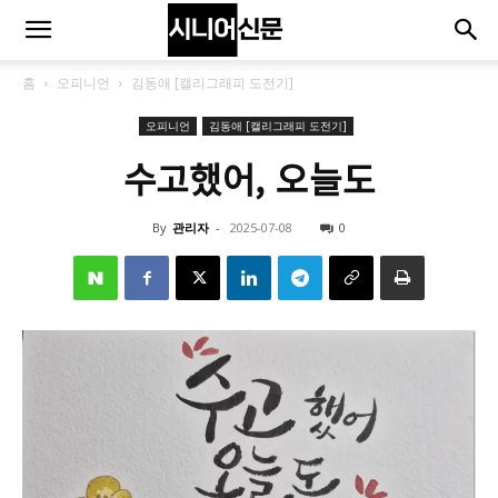
홈
오피니언
김동애 [캘리그래피 도전기]
오피니언
김동애 [캘리그래피 도전기]
수고했어, 오늘도
By
관리자
-
2025-07-08
0