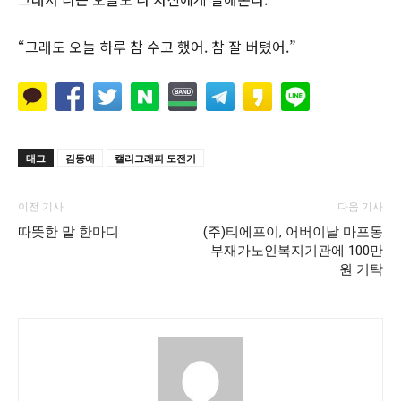
“그래도 오늘 하루 참 수고 했어. 참 잘 버텼어.”
태그
김동애
캘리그래피 도전기
이전 기사
다음 기사
따뜻한 말 한마디
(주)티에프이, 어버이날 마포동
부재가노인복지기관에 100만
원 기탁