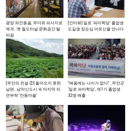
광양 와인동굴, 무더위 피서지로
[인터뷰] 일로 ‘파마학당’ 졸업생
제격…옛 철도터널 문화공간 탈
도길생·정순심 어르신을 만나다
바꿈
[무안의 전설 ②] 돌아오지 못한
“배움에는 나이가 없다”…무안군
남편…남악신도시 속 마지막 자
‘일로 파마학당’, 제1기 졸업생
연부락 ‘안동마을’
32명 배출