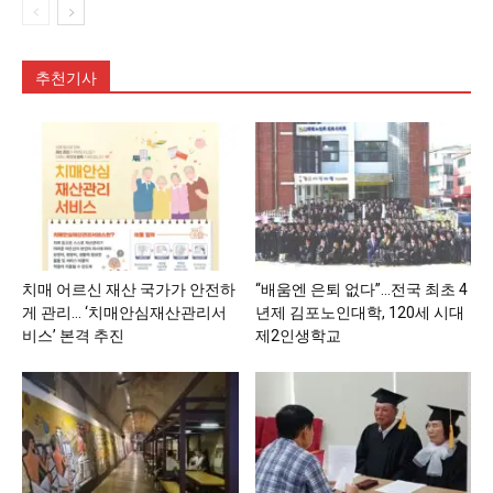
추천기사
치매 어르신 재산 국가가 안전하
“배움엔 은퇴 없다”…전국 최초 4
게 관리… ‘치매안심재산관리서
년제 김포노인대학, 120세 시대
비스’ 본격 추진
제2인생학교