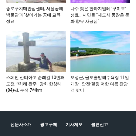
종로구치매안심센터, 서울공예
나주 찾은 판타지발레 ‘구미호’
박물관과 ‘찾아가는 공예 교육’
성료… 시민들 “대도시 못잖은 문
성료
화 향유 자긍심“
스페인 산티아고 순례길 10번째
보성군, 율포솔밭해수욕장 11일
도전, 9차례 완주…강화 한상태
개장…안전·힐링 더한 여름 관광
(84)씨, 누적 7천km
객 맞이
신문사소개
광고구매
기사제보
불편신고