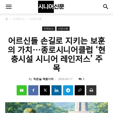
홈
지역뉴스
시민사회
지역뉴스
시민사회
어르신들 손길로 지키는 보훈
의 가치…종로시니어클럽 ‘현
충시설 시니어 레인저스’ 주
목
By
차은실 객원기자
-
2026-06-17
0