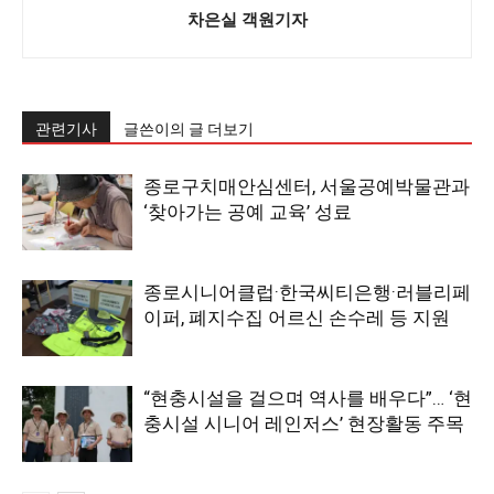
차은실 객원기자
관련기사
글쓴이의 글 더보기
종로구치매안심센터, 서울공예박물관과
‘찾아가는 공예 교육’ 성료
종로시니어클럽·한국씨티은행·러블리페
이퍼, 폐지수집 어르신 손수레 등 지원
“현충시설을 걸으며 역사를 배우다”… ‘현
충시설 시니어 레인저스’ 현장활동 주목