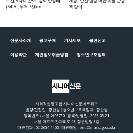
도전, 9차례 완주…강화 한상태
개장…안전·힐링 더한 여름 관광
(84)씨, 누적 7천km
객 맞이
신문사소개
광고구매
기사제보
불편신고
이용약관
개인정보취급방침
청소년보호정책
사회적협동조합 시니어신문네트워크
발행·편집인 : 장한형│청소년보호책임자 : 장한형
등록번호 : 서울 아03750│등록·발행일 : 2015-05-21
서울 마포구 잔다리로 48, 정원빌딩 3층
대표전화 : 02-2654-1400│대표메일 : one@mainage.co.kr