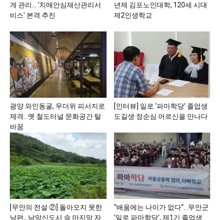
게 관리… ‘치매안심재산관리서
년제 김포노인대학, 120세 시대
비스’ 본격 추진
제2인생학교
광양 와인동굴, 무더위 피서지로
[인터뷰] 일로 ‘파마학당’ 졸업생
제격…옛 철도터널 문화공간 탈
도길생·정순심 어르신을 만나다
바꿈
[무안의 전설 ②] 돌아오지 못한
“배움에는 나이가 없다”…무안군
남편…남악신도시 속 마지막 자
‘일로 파마학당’, 제1기 졸업생