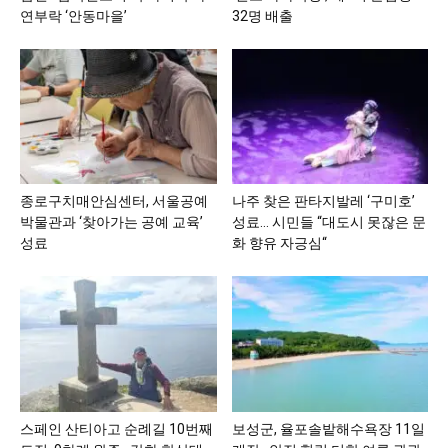
연부락 ‘안동마을’
32명 배출
종로구치매안심센터, 서울공예
나주 찾은 판타지발레 ‘구미호’
박물관과 ‘찾아가는 공예 교육’
성료… 시민들 “대도시 못잖은 문
성료
화 향유 자긍심“
스페인 산티아고 순례길 10번째
보성군, 율포솔밭해수욕장 11일