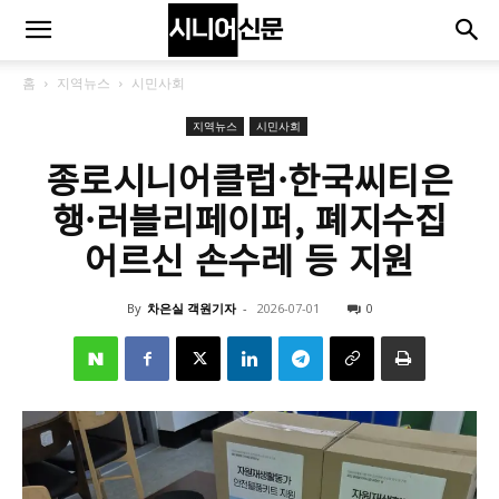
홈
지역뉴스
시민사회
지역뉴스
시민사회
종로시니어클럽·한국씨티은
행·러블리페이퍼, 폐지수집
어르신 손수레 등 지원
By
차은실 객원기자
-
2026-07-01
0