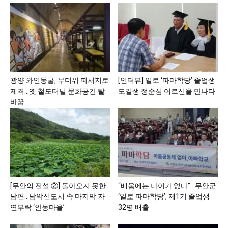
광양 와인동굴, 무더위 피서지로
[인터뷰] 일로 ‘파마학당’ 졸업생
제격…옛 철도터널 문화공간 탈
도길생·정순심 어르신을 만나다
바꿈
[무안의 전설 ②] 돌아오지 못한
“배움에는 나이가 없다”…무안군
남편…남악신도시 속 마지막 자
‘일로 파마학당’, 제1기 졸업생
연부락 ‘안동마을’
32명 배출