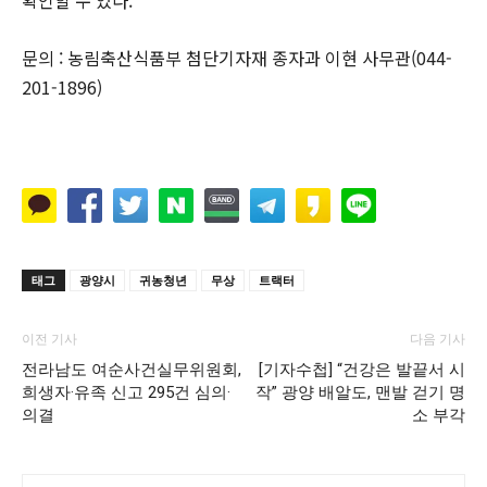
문의 : 농림축산식품부 첨단기자재 종자과 이현 사무관(044-
201-1896)
태그
광양시
귀농청년
무상
트랙터
이전 기사
다음 기사
전라남도 여순사건실무위원회,
[기자수첩] “건강은 발끝서 시
희생자·유족 신고 295건 심의·
작” 광양 배알도, 맨발 걷기 명
의결
소 부각