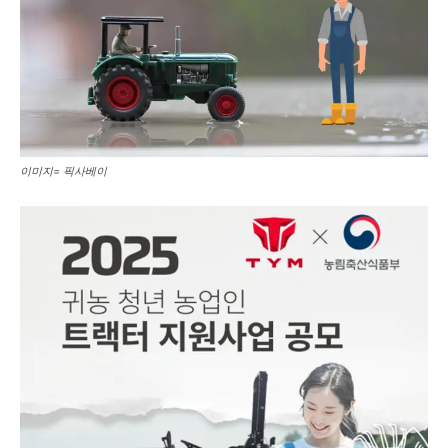
이미지= 픽사베이