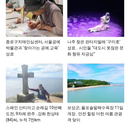
종로구치매안심센터, 서울공예
나주 찾은 판타지발레 ‘구미호’
박물관과 ‘찾아가는 공예 교육’
성료… 시민들 “대도시 못잖은 문
성료
화 향유 자긍심“
스페인 산티아고 순례길 10번째
보성군, 율포솔밭해수욕장 11일
도전, 9차례 완주…강화 한상태
개장…안전·힐링 더한 여름 관광
(84)씨, 누적 7천km
객 맞이