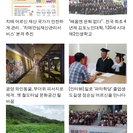
치매 어르신 재산 국가가 안전하
“배움엔 은퇴 없다”…전국 최초 4
게 관리… ‘치매안심재산관리서
년제 김포노인대학, 120세 시대
비스’ 본격 추진
제2인생학교
광양 와인동굴, 무더위 피서지로
[인터뷰] 일로 ‘파마학당’ 졸업생
제격…옛 철도터널 문화공간 탈
도길생·정순심 어르신을 만나다
바꿈