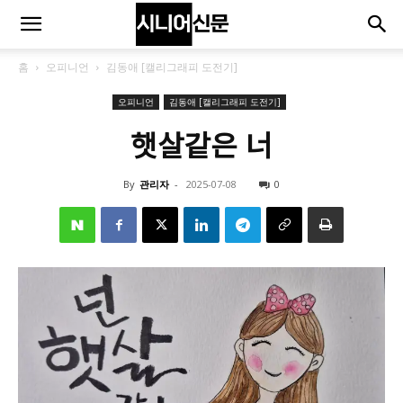
홈
오피니언
김동애 [캘리그래피 도전기]
오피니언
김동애 [캘리그래피 도전기]
햇살같은 너
By
관리자
-
2025-07-08
0