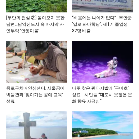
[무안의 전설 ②] 돌아오지 못한
“배움에는 나이가 없다”…무안군
남편…남악신도시 속 마지막 자
‘일로 파마학당’, 제1기 졸업생
연부락 ‘안동마을’
32명 배출
종로구치매안심센터, 서울공예
나주 찾은 판타지발레 ‘구미호’
박물관과 ‘찾아가는 공예 교육’
성료… 시민들 “대도시 못잖은 문
성료
화 향유 자긍심“