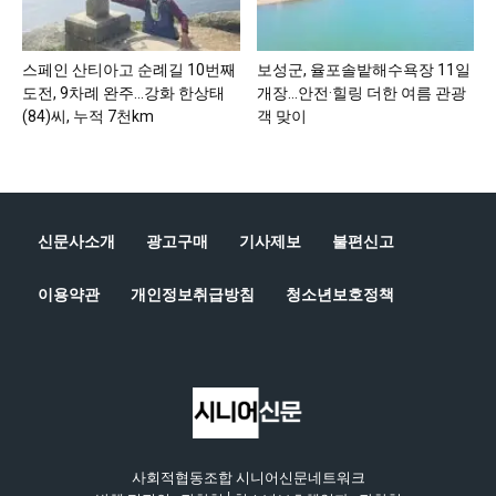
스페인 산티아고 순례길 10번째
보성군, 율포솔밭해수욕장 11일
도전, 9차례 완주…강화 한상태
개장…안전·힐링 더한 여름 관광
(84)씨, 누적 7천km
객 맞이
신문사소개
광고구매
기사제보
불편신고
이용약관
개인정보취급방침
청소년보호정책
사회적협동조합 시니어신문네트워크