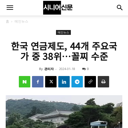
홈
메인뉴스
메인뉴스
한국 연금제도, 44개 주요국
가 중 38위…꼴찌 수준
By
관리자
-
2024-01-18
0