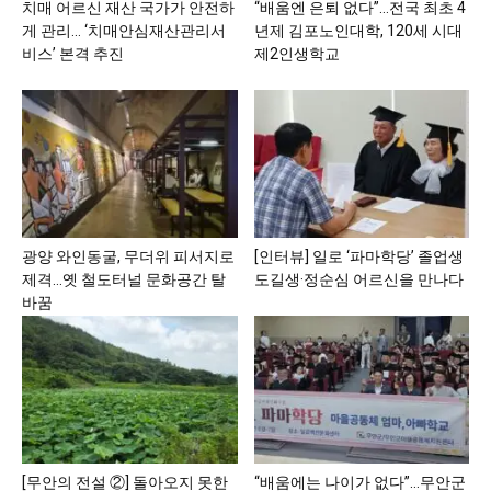
치매 어르신 재산 국가가 안전하
“배움엔 은퇴 없다”…전국 최초 4
게 관리… ‘치매안심재산관리서
년제 김포노인대학, 120세 시대
비스’ 본격 추진
제2인생학교
광양 와인동굴, 무더위 피서지로
[인터뷰] 일로 ‘파마학당’ 졸업생
제격…옛 철도터널 문화공간 탈
도길생·정순심 어르신을 만나다
바꿈
[무안의 전설 ②] 돌아오지 못한
“배움에는 나이가 없다”…무안군