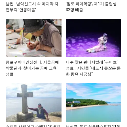
남편…남악신도시 속 마지막 자
‘일로 파마학당’, 제1기 졸업생
연부락 ‘안동마을’
32명 배출
종로구치매안심센터, 서울공예
나주 찾은 판타지발레 ‘구미호’
박물관과 ‘찾아가는 공예 교육’
성료… 시민들 “대도시 못잖은 문
성료
화 향유 자긍심“
스페인 산티아고 순례길 10번째
보성군, 율포솔밭해수욕장 11일