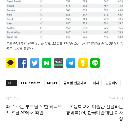
주요 44개국의 연금지수 순위표. 35위를 차지한 일본까지만 정리돼 있어, 38위인 한
국은 끼지도 못했다.
태그
CFA Institute
MCGPI
글로벌 연금지수
머서
연금제도
이전 기사
다음 기사
따로 사는 부모님 위한 혜택도
초등학교에 미술관 선물하는
‘보조금24’에서 확인
황의록(74) 한국미술재단 이사
장