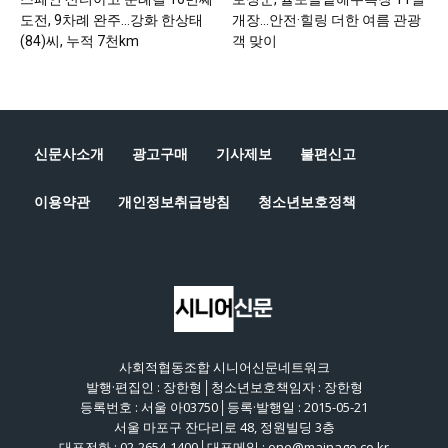
도전, 9차례 완주…강화 한상태
개장…안전·힐링 더한 여름 관광
(84)씨, 누적 7천km
객 맞이
신문사소개
광고구매
기사제보
불편신고
이용약관
개인정보취급방침
청소년보호정책
사회적협동조합 시니어신문네트워크
발행·편집인 : 장한형│청소년보호책임자 : 장한형
등록번호 : 서울 아03750│등록·발행일 : 2015-05-21
서울 마포구 잔다리로 48, 정원빌딩 3층
대표전화 : 02-2654-1400│대표메일 : one@mainage.co.kr