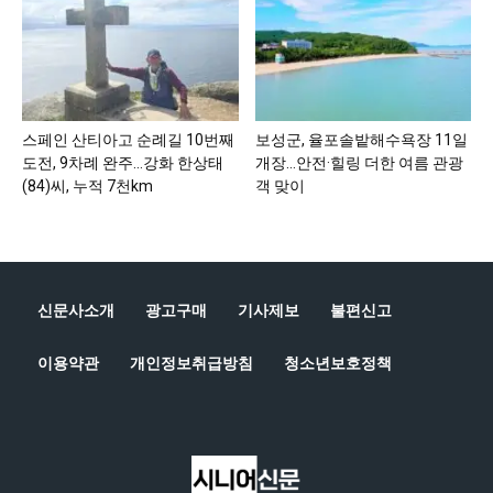
스페인 산티아고 순례길 10번째
보성군, 율포솔밭해수욕장 11일
도전, 9차례 완주…강화 한상태
개장…안전·힐링 더한 여름 관광
(84)씨, 누적 7천km
객 맞이
신문사소개
광고구매
기사제보
불편신고
이용약관
개인정보취급방침
청소년보호정책