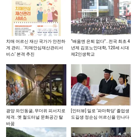
치매 어르신 재산 국가가 안전하
“배움엔 은퇴 없다”…전국 최초 4
게 관리… ‘치매안심재산관리서
년제 김포노인대학, 120세 시대
비스’ 본격 추진
제2인생학교
광양 와인동굴, 무더위 피서지로
[인터뷰] 일로 ‘파마학당’ 졸업생
제격…옛 철도터널 문화공간 탈
도길생·정순심 어르신을 만나다
바꿈