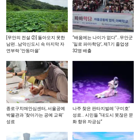
[무안의 전설 ②] 돌아오지 못한
“배움에는 나이가 없다”…무안군
남편…남악신도시 속 마지막 자
‘일로 파마학당’, 제1기 졸업생
연부락 ‘안동마을’
32명 배출
종로구치매안심센터, 서울공예
나주 찾은 판타지발레 ‘구미호’
박물관과 ‘찾아가는 공예 교육’
성료… 시민들 “대도시 못잖은 문
성료
화 향유 자긍심“