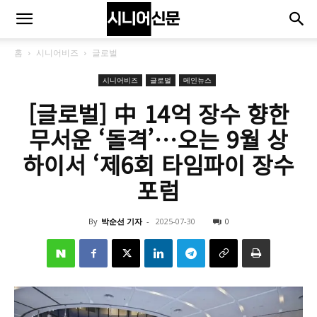
홈
시니어비즈
글로벌
시니어비즈
글로벌
메인뉴스
[글로벌] 中 14억 장수 향한
무서운 ‘돌격’…오는 9월 상
하이서 ‘제6회 타임파이 장수
포럼
By
박순선 기자
-
2025-07-30
0