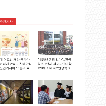
추천기사
매 어르신 재산 국가가
“배움엔 은퇴 없다”…전국
전하게 관리… ‘치매안심
최초 4년제 김포노인대학,
산관리서비스’ 본격 추
120세 시대 제2인생학교