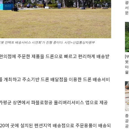
광
서
문
론·로봇 언택트 배송서비스 시연회’가 진행 중이다. 사진=산업통상자원부
 편의점에 주문한 제품을 드론으로 빠르고 편리하게 배송받
[
못
마
을
를 개최하고 주소기반 드론 배달점을 이용한 드론 배송서비
 가평군 상면에서 파블로항공 올리버리서비스 앱으로 제공
종
공
 20여 곳에 설치된 펜션지역 배송점으로 주문용품이 배송되
공