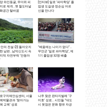
양 와인동굴, 무더위 피
[인터뷰] 일로 ‘파마학당’ 졸
지로 제격…옛 철도터널
업생 도길생·정순심 어르
화공간 탈바꿈
신을 만나다
무안의 전설 ②] 돌아오지
“배움에는 나이가 없다”…
한 남편…남악신도시 속
무안군 ‘일로 파마학당’, 제
지막 자연부락 ‘안동마
1기 졸업생 32명 배출
’
로구치매안심센터, 서울
나주 찾은 판타지발레 ‘구
예박물관과 ‘찾아가는
미호’ 성료… 시민들 “대도
예 교육’ 성료
시 못잖은 문화 향유 자긍