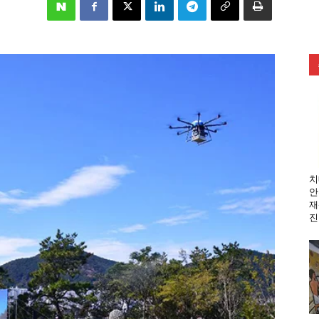
치
안
재
진