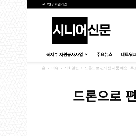
로그인 / 회원가입
시
니
어
신
문
복지부 자원봉사사업
주요뉴스
네트워크
홈
이슈
사회일반
드론으로 편의점 제품 배송…주
드론으로 편