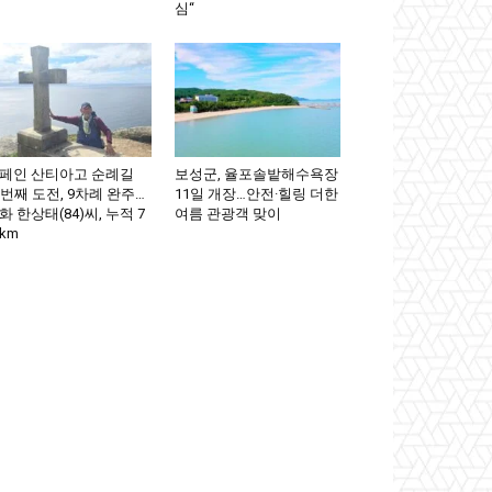
심“
페인 산티아고 순례길
보성군, 율포솔밭해수욕장
0번째 도전, 9차례 완주…
11일 개장…안전·힐링 더한
화 한상태(84)씨, 누적 7
여름 관광객 맞이
km