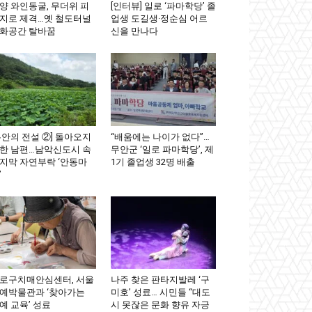
양 와인동굴, 무더위 피
[인터뷰] 일로 ‘파마학당’ 졸
지로 제격…옛 철도터널
업생 도길생·정순심 어르
화공간 탈바꿈
신을 만나다
무안의 전설 ②] 돌아오지
“배움에는 나이가 없다”…
한 남편…남악신도시 속
무안군 ‘일로 파마학당’, 제
지막 자연부락 ‘안동마
1기 졸업생 32명 배출
’
로구치매안심센터, 서울
나주 찾은 판타지발레 ‘구
예박물관과 ‘찾아가는
미호’ 성료… 시민들 “대도
예 교육’ 성료
시 못잖은 문화 향유 자긍