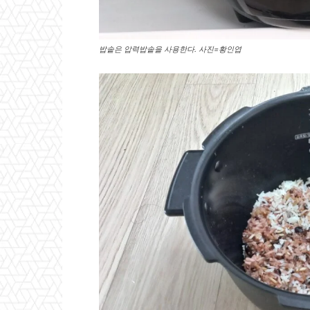
밥솥은 압력밥솥을 사용한다. 사진=황인엽