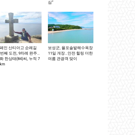
심“
페인 산티아고 순례길
보성군, 율포솔밭해수욕장
0번째 도전, 9차례 완주…
11일 개장…안전·힐링 더한
화 한상태(84)씨, 누적 7
여름 관광객 맞이
km