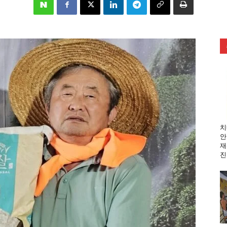
치
안
재
진