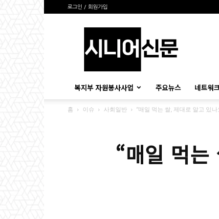
로그인 / 회원가입
시
니
어
신
문
복지부 자원봉사사업
주요뉴스
네트워크
홈
이슈
사회일반
“매일 먹는 쌀, 제대로 알고 있나
“매일 먹는