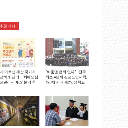
추천기사
매 어르신 재산 국가가
“배움엔 은퇴 없다”…전국
전하게 관리… ‘치매안심
최초 4년제 김포노인대학,
산관리서비스’ 본격 추
120세 시대 제2인생학교