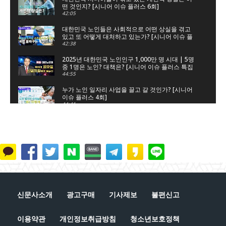
떤 것인지? [시니어 이슈 플러스 6회]
42:05
대한민국 노인들은 사회적으로 어떤 상실을 겪고
있고 또 어떻게 대처하고 있는가? [시니어 이슈 플
러스 5회]
42:38
2025년 대한민국 노인인구 1,000만 명 시대 | 5명
중 1명은 노인? 대책은? [시니어 이슈 플러스 특집
대한노인회]
44:55
누가 노인 일자리 사업을 끌고 갈 것인가? [시니어
이슈 플러스 4회]
44:41
노인 일자리 숫자놀음, 누구를 위한 것인가? [시니
어 이슈 플러스 3회]
45:34
은퇴는 새로운 시작, 새로운 출발이다 [시니어 이슈
플러스 2회]
41:51
단순 갑질에 의한 자살인가?, 사회적 타살인가? [시
니어 이슈 플러스 1회]
신문사소개
광고구매
기사제보
불편신고
44:42
이용약관
개인정보취급방침
청소년보호정책