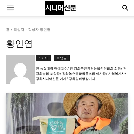
홈
작성자
작성자 황인엽
황인엽
1 기사
0 댓글
전 농협대학 명예교수/ 전 강화군친환경농업인연합회 회장/ 전
강화농협 조합장/ 강화농촌생활협동조합 이사장/ 사회복지사/
강화시니어신문 기자/ 강화실버영상기자