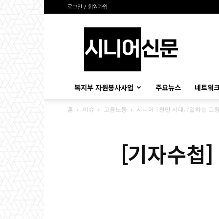
로그인 / 회원가입
시
니
어
신
문
복지부 자원봉사사업
주요뉴스
네트워크
홈
이슈
고용노동
시니어 1천만 시대…‘일하는 고령
[기자수첩]