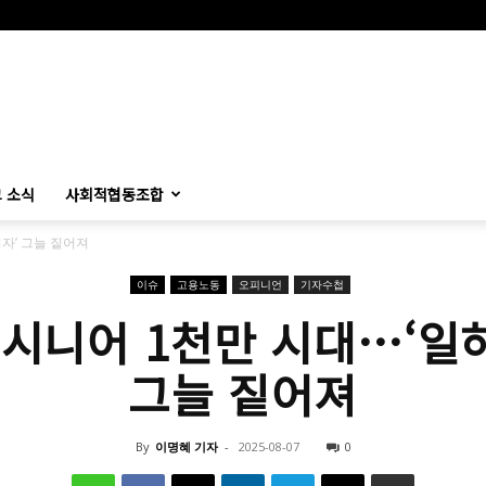
 소식
사회적협동조합
자’ 그늘 짙어져
이슈
고용노동
오피니언
기자수첩
 시니어 1천만 시대…‘일
그늘 짙어져
By
이명혜 기자
-
2025-08-07
0