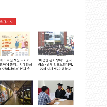
추천기사
매 어르신 재산 국가가
“배움엔 은퇴 없다”…전국
전하게 관리… ‘치매안심
최초 4년제 김포노인대학,
산관리서비스’ 본격 추
120세 시대 제2인생학교