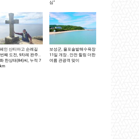
심“
페인 산티아고 순례길
보성군, 율포솔밭해수욕장
0번째 도전, 9차례 완주…
11일 개장…안전·힐링 더한
화 한상태(84)씨, 누적 7
여름 관광객 맞이
km