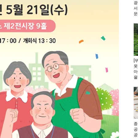
광
서
문
[
못
마
을
종
공
공