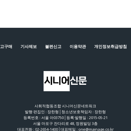
고구매
기사제보
불편신고
이용약관
개인정보취급방침
사회적협동조합 시니어신문네트워크
발행·편집인 : 장한형│청소년보호책임자 : 장한형
등록번호 : 서울 아03750│등록·발행일 : 2015-05-21
서울 마포구 잔다리로 48, 정원빌딩 3층
대표전화 : 02-2654-1400│대표메일 : one@mainage.co.kr