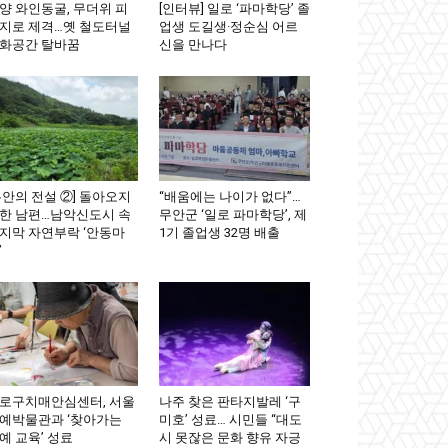
양 와인동굴, 무더위 피
[인터뷰] 일로 ‘파마학당’ 졸
지로 제격…옛 철도터널
업생 도길생·정순심 어르
화공간 탈바꿈
신을 만나다
무안의 전설 ②] 돌아오지
“배움에는 나이가 없다”…
한 남편…남악신도시 속
무안군 ‘일로 파마학당’, 제
지막 자연부락 ‘안동마
1기 졸업생 32명 배출
’
로구치매안심센터, 서울
나주 찾은 판타지발레 ‘구
예박물관과 ‘찾아가는
미호’ 성료… 시민들 “대도
예 교육’ 성료
시 못잖은 문화 향유 자긍