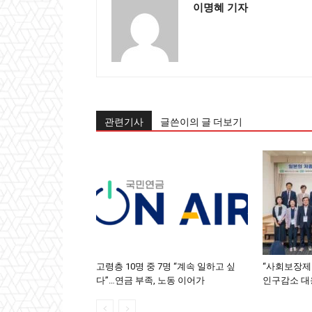
이명혜 기자
관련기사
글쓴이의 글 더보기
고령층 10명 중 7명 “계속 일하고 싶
“사회보장제도
다”…연금 부족, 노동 이어가
인구감소 대