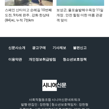
스페인 산티아고 순례길 10번째
보성군, 율포솔밭해수욕장 11일
도전, 9차례 완주…강화 한상태
개장…안전·힐링 더한 여름 관광
(84)씨, 누적 7천km
객 맞이
신문사소개
광고구매
기사제보
불편신고
이용약관
개인정보취급방침
청소년보호정책
사회적협동조합 시니어신문네트워크
발행·편집인 : 장한형│청소년보호책임자 : 장한형