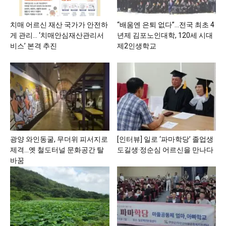
치매 어르신 재산 국가가 안전하
“배움엔 은퇴 없다”…전국 최초 4
게 관리… ‘치매안심재산관리서
년제 김포노인대학, 120세 시대
비스’ 본격 추진
제2인생학교
광양 와인동굴, 무더위 피서지로
[인터뷰] 일로 ‘파마학당’ 졸업생
제격…옛 철도터널 문화공간 탈
도길생·정순심 어르신을 만나다
바꿈