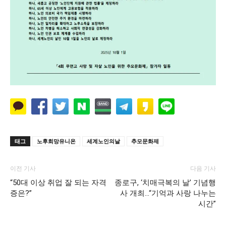
태그
노후희망유니온
세계노인의날
추모문화제
이전 기사
다음 기사
“50대 이상 취업 잘 되는 자격
종로구, ‘치매극복의 날’ 기념행
증은?”
사 개최…“기억과 사랑 나누는
시간”