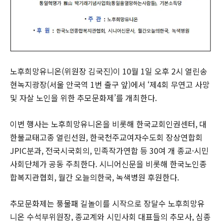
노후희망유니온(위원장 김국진)이 10월 1일 오후 2시 열린송
현녹지광장(서울 안국역 1번 출구 앞)에서 ‘제4회 무연고 사망
및 자살 노인을 위한 추모문화제’를 개최한다.
이번 행사는 노후희망유니온을 비롯해 한국교회인권센터, 대
한불교태고종 열린선원, 한국천주교여자수도회 장상연합회
JPIC분과, 전국시국회의, 민족작가연합 등 30여 개 종교·시민
사회단체가 공동 주최한다. 시니어신문을 비롯해 한국노인종
합복지관협회, 월간 오늘의한국, 녹색병원 후원한다.
추모문화제는 풍물패 길놀이를 시작으로 장달수 노후희망유
니온 수석부위원장, 종교계와 시민사회 대표들의 추모사, 심종