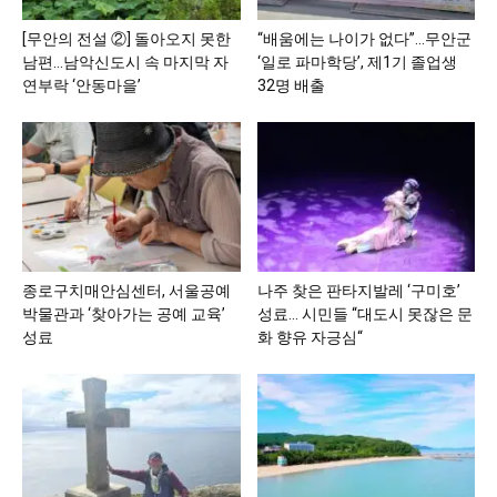
[무안의 전설 ②] 돌아오지 못한
“배움에는 나이가 없다”…무안군
남편…남악신도시 속 마지막 자
‘일로 파마학당’, 제1기 졸업생
연부락 ‘안동마을’
32명 배출
종로구치매안심센터, 서울공예
나주 찾은 판타지발레 ‘구미호’
박물관과 ‘찾아가는 공예 교육’
성료… 시민들 “대도시 못잖은 문
성료
화 향유 자긍심“