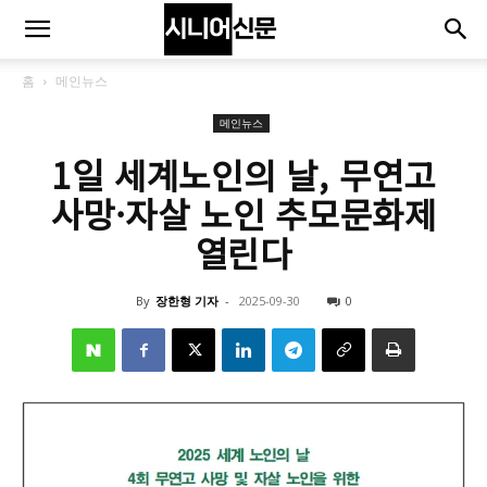
홈
메인뉴스
메인뉴스
1일 세계노인의 날, 무연고
사망·자살 노인 추모문화제
열린다
By
장한형 기자
-
2025-09-30
0