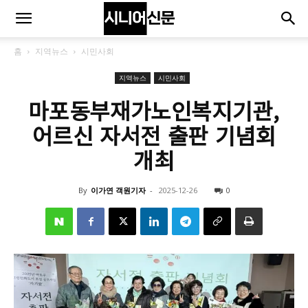
홈
지역뉴스
시민사회
지역뉴스
시민사회
마포동부재가노인복지기관,
어르신 자서전 출판 기념회
개최
By
이가연 객원기자
-
2025-12-26
0