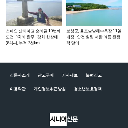
스페인 산티아고 순례길 10번째
보성군, 율포솔밭해수욕장 11일
도전, 9차례 완주…강화 한상태
개장…안전·힐링 더한 여름 관광
(84)씨, 누적 7천km
객 맞이
신문사소개
광고구매
기사제보
불편신고
이용약관
개인정보취급방침
청소년보호정책