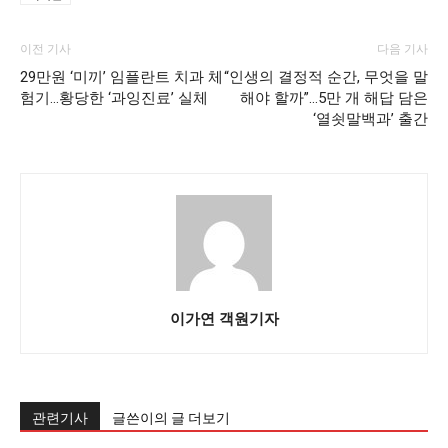
이전 기사
다음 기사
29만원 ‘미끼’ 임플란트 치과 체
“인생의 결정적 순간, 무엇을 말
험기…황당한 ‘과잉진료’ 실체
해야 할까”…5만 개 해답 담은
‘열쇳말백과’ 출간
이가연 객원기자
관련기사
글쓴이의 글 더보기