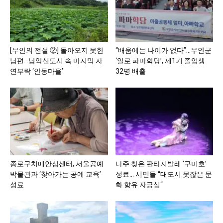
[무안의 전설 ②] 돌아오지 못한
“배움에는 나이가 없다”…무안군
남편…남악신도시 속 마지막 자
‘일로 파마학당’, 제1기 졸업생
연부락 ‘안동마을’
32명 배출
종로구치매안심센터, 서울공예
나주 찾은 판타지발레 ‘구미호’
박물관과 ‘찾아가는 공예 교육’
성료… 시민들 “대도시 못잖은 문
성료
화 향유 자긍심“