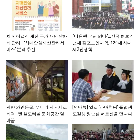
치매 어르신 재산 국가가 안전하
“배움엔 은퇴 없다”…전국 최초 4
게 관리… ‘치매안심재산관리서
년제 김포노인대학, 120세 시대
비스’ 본격 추진
제2인생학교
광양 와인동굴, 무더위 피서지로
[인터뷰] 일로 ‘파마학당’ 졸업생
제격…옛 철도터널 문화공간 탈
도길생·정순심 어르신을 만나다
바꿈