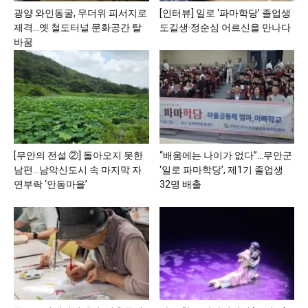
광양 와인동굴, 무더위 피서지로
[인터뷰] 일로 ‘파마학당’ 졸업생
제격…옛 철도터널 문화공간 탈
도길생·정순심 어르신을 만나다
바꿈
[무안의 전설 ②] 돌아오지 못한
“배움에는 나이가 없다”…무안군
남편…남악신도시 속 마지막 자
‘일로 파마학당’, 제1기 졸업생
연부락 ‘안동마을’
32명 배출