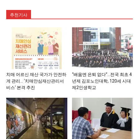
추천기사
치매 어르신 재산 국가가 안전하
“배움엔 은퇴 없다”…전국 최초 4
게 관리… ‘치매안심재산관리서
년제 김포노인대학, 120세 시대
비스’ 본격 추진
제2인생학교