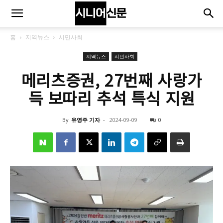
홈
지역뉴스
시민사회
지역뉴스
시민사회
메리츠증권, 27번째 사랑가
득 보따리 추석 특식 지원
By
유영주 기자
-
2024-09-09
0