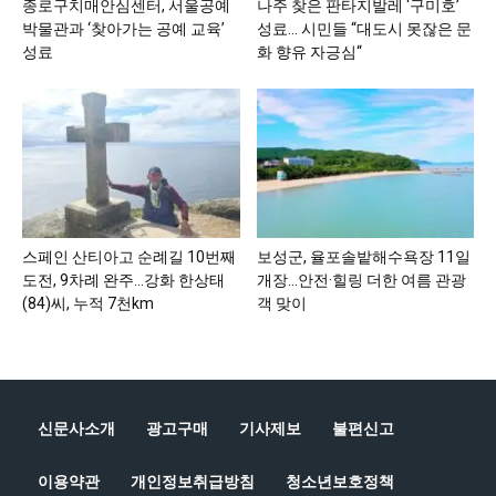
종로구치매안심센터, 서울공예
나주 찾은 판타지발레 ‘구미호’
박물관과 ‘찾아가는 공예 교육’
성료… 시민들 “대도시 못잖은 문
성료
화 향유 자긍심“
스페인 산티아고 순례길 10번째
보성군, 율포솔밭해수욕장 11일
도전, 9차례 완주…강화 한상태
개장…안전·힐링 더한 여름 관광
(84)씨, 누적 7천km
객 맞이
신문사소개
광고구매
기사제보
불편신고
이용약관
개인정보취급방침
청소년보호정책