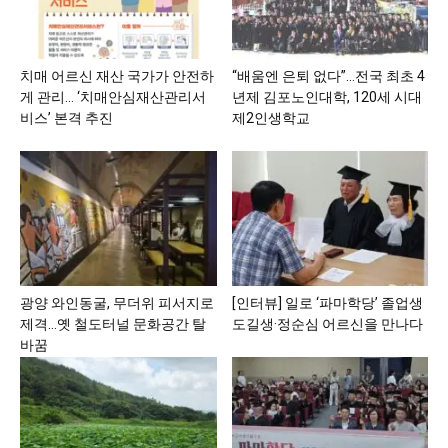
치매 어르신 재산 국가가 안전하
“배움엔 은퇴 없다”…전국 최초 4
게 관리… ‘치매안심재산관리서
년제 김포노인대학, 120세 시대
비스’ 본격 추진
제2인생학교
광양 와인동굴, 무더위 피서지로
[인터뷰] 일로 ‘파마학당’ 졸업생
제격…옛 철도터널 문화공간 탈
도길생·정순심 어르신을 만나다
바꿈