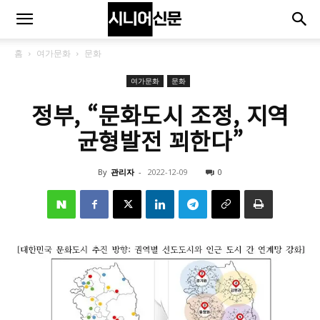
홈
여가문화
문화
여가문화
문화
정부, “문화도시 조정, 지역
균형발전 꾀한다”
By
관리자
-
2022-12-09
0