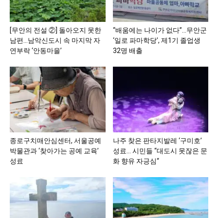
[무안의 전설 ②] 돌아오지 못한
“배움에는 나이가 없다”…무안군
남편…남악신도시 속 마지막 자
‘일로 파마학당’, 제1기 졸업생
연부락 ‘안동마을’
32명 배출
종로구치매안심센터, 서울공예
나주 찾은 판타지발레 ‘구미호’
박물관과 ‘찾아가는 공예 교육’
성료… 시민들 “대도시 못잖은 문
성료
화 향유 자긍심“