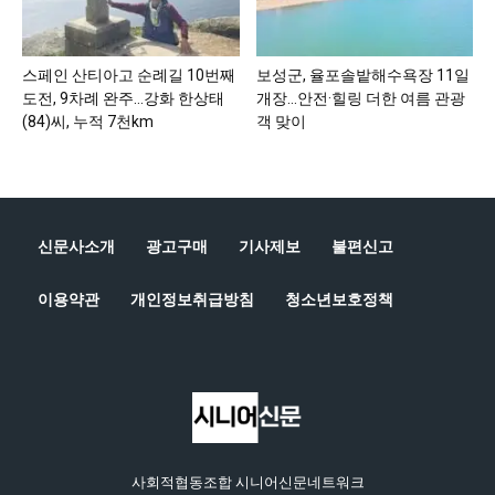
스페인 산티아고 순례길 10번째
보성군, 율포솔밭해수욕장 11일
도전, 9차례 완주…강화 한상태
개장…안전·힐링 더한 여름 관광
(84)씨, 누적 7천km
객 맞이
신문사소개
광고구매
기사제보
불편신고
이용약관
개인정보취급방침
청소년보호정책
사회적협동조합 시니어신문네트워크