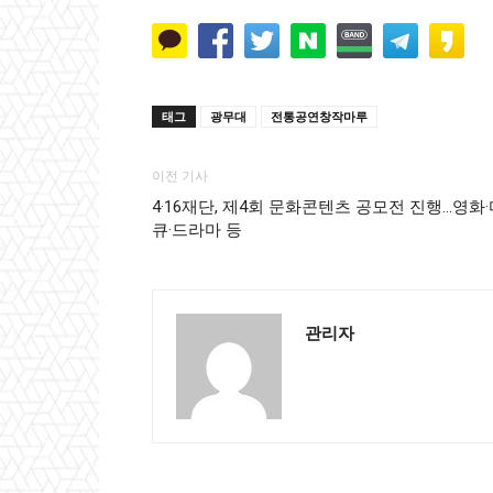
태그
광무대
전통공연창작마루
이전 기사
4·16재단, 제4회 문화콘텐츠 공모전 진행…영화·
큐·드라마 등
관리자