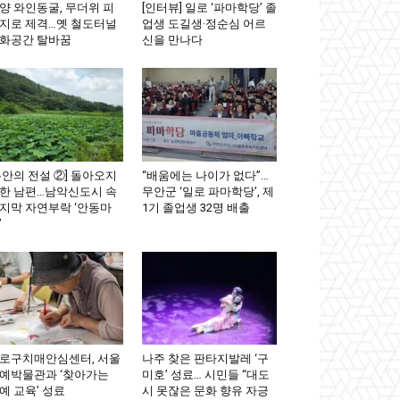
양 와인동굴, 무더위 피
[인터뷰] 일로 ‘파마학당’ 졸
지로 제격…옛 철도터널
업생 도길생·정순심 어르
화공간 탈바꿈
신을 만나다
무안의 전설 ②] 돌아오지
“배움에는 나이가 없다”…
한 남편…남악신도시 속
무안군 ‘일로 파마학당’, 제
지막 자연부락 ‘안동마
1기 졸업생 32명 배출
’
로구치매안심센터, 서울
나주 찾은 판타지발레 ‘구
예박물관과 ‘찾아가는
미호’ 성료… 시민들 “대도
예 교육’ 성료
시 못잖은 문화 향유 자긍