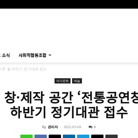
 소식
사회적협동조합
루’ 올 하반기 정기대관 접수
여가문화
예술
창·제작 공간 ‘전통공연
하반기 정기대관 접수
By
관리자
-
2022-05-06
0