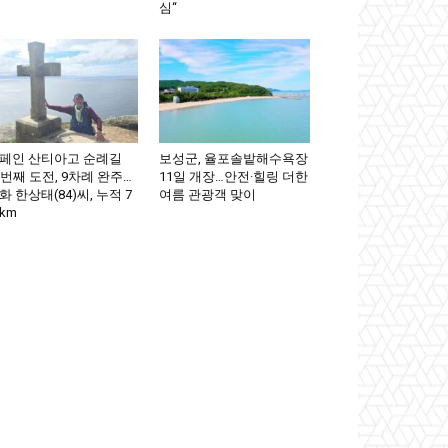
심“
페인 산티아고 순례길
보성군, 율포솔밭해수욕장
0번째 도전, 9차례 완주…
11일 개장…안전·힐링 더한
화 한상태(84)씨, 누적 7
여름 관광객 맞이
km