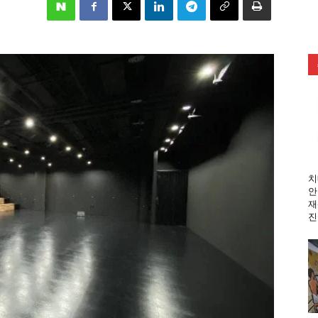
치
안
재
진