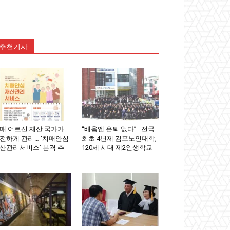
추천기사
매 어르신 재산 국가가
“배움엔 은퇴 없다”…전국
전하게 관리… ‘치매안심
최초 4년제 김포노인대학,
산관리서비스’ 본격 추
120세 시대 제2인생학교