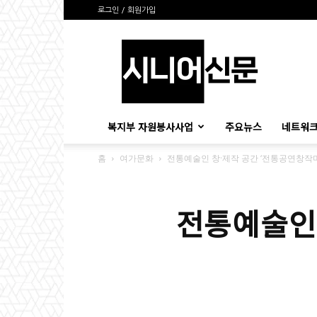
로그인 / 회원가입
시
니
어
신
문
복지부 자원봉사사업
주요뉴스
네트워크
홈
여가문화
전통예술인 창·제작 공간 ‘전통공연창작마
전통예술인 