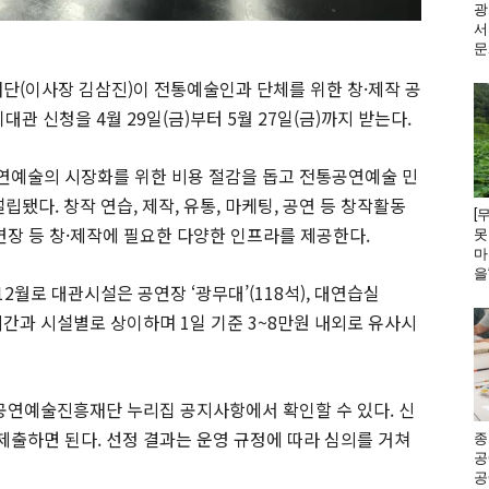
광
서
문
단(이사장 김삼진)이 전통예술인과 단체를 위한 창·제작 공
대관 신청을 4월 29일(금)부터 5월 27일(금)까지 받는다.
연예술의 시장화를 위한 비용 절감을 돕고 전통공연예술 민
립됐다. 창작 연습, 제작, 유통, 마케팅, 공연 등 창작활동
[
연장 등 창·제작에 필요한 다양한 인프라를 제공한다.
못
마
을
12월로 대관시설은 공연장 ‘광무대’(118석), 대연습실
용 시간과 시설별로 상이하며 1일 기준 3~8만원 내외로 유사시
통공연예술진흥재단 누리집 공지사항에서 확인할 수 있다. 신
출하면 된다. 선정 결과는 운영 규정에 따라 심의를 거쳐
종
공
공