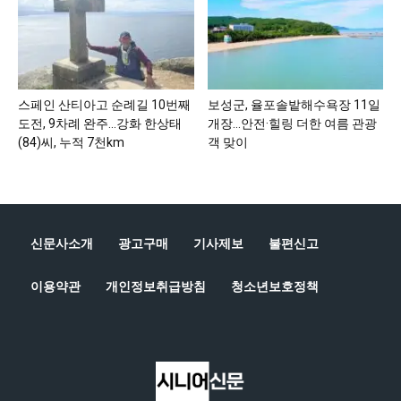
스페인 산티아고 순례길 10번째
보성군, 율포솔밭해수욕장 11일
도전, 9차례 완주…강화 한상태
개장…안전·힐링 더한 여름 관광
(84)씨, 누적 7천km
객 맞이
신문사소개
광고구매
기사제보
불편신고
이용약관
개인정보취급방침
청소년보호정책