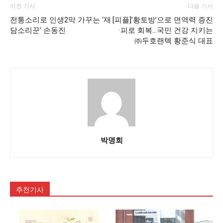
이전 기사
다음 기사
전통소리로 인생2막 가꾸는 ‘재
[피플]’황토방’으로 면역력 증진
담소리꾼’ 손동진
·피로 회복…국민 건강 지키는
㈜두호랜텍 황준식 대표
박명희
추천기사