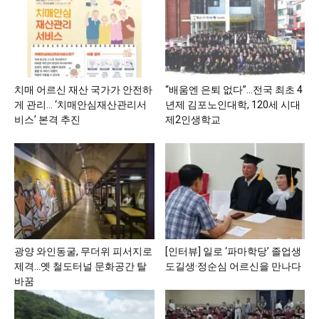
치매 어르신 재산 국가가 안전하
“배움엔 은퇴 없다”…전국 최초 4
게 관리… ‘치매안심재산관리서
년제 김포노인대학, 120세 시대
비스’ 본격 추진
제2인생학교
광양 와인동굴, 무더위 피서지로
[인터뷰] 일로 ‘파마학당’ 졸업생
제격…옛 철도터널 문화공간 탈
도길생·정순심 어르신을 만나다
바꿈