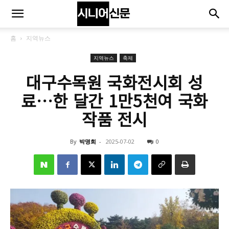
홈
지역뉴스
지역뉴스
축제
대구수목원 국화전시회 성
료…한 달간 1만5천여 국화
작품 전시
By
박명희
-
2025-07-02
0