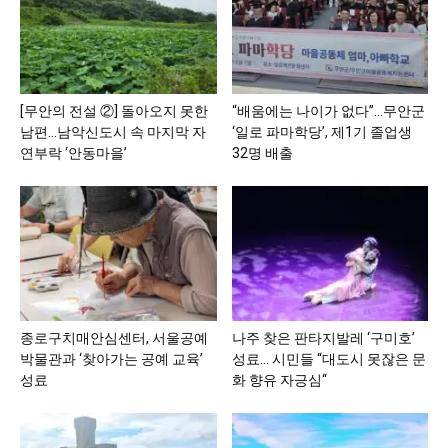
[무안의 전설 ②] 돌아오지 못한
“배움에는 나이가 없다”…무안군
남편…남악신도시 속 마지막 자
‘일로 파마학당’, 제1기 졸업생
연부락 ‘안동마을’
32명 배출
종로구치매안심센터, 서울공예
나주 찾은 판타지발레 ‘구미호’
박물관과 ‘찾아가는 공예 교육’
성료… 시민들 “대도시 못잖은 문
성료
화 향유 자긍심“