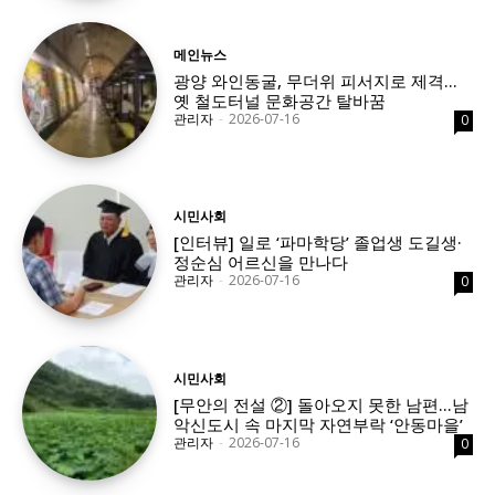
메인뉴스
광양 와인동굴, 무더위 피서지로 제격…
옛 철도터널 문화공간 탈바꿈
관리자
-
2026-07-16
0
시민사회
[인터뷰] 일로 ‘파마학당’ 졸업생 도길생·
정순심 어르신을 만나다
관리자
-
2026-07-16
0
시민사회
[무안의 전설 ②] 돌아오지 못한 남편…남
악신도시 속 마지막 자연부락 ‘안동마을’
관리자
-
2026-07-16
0