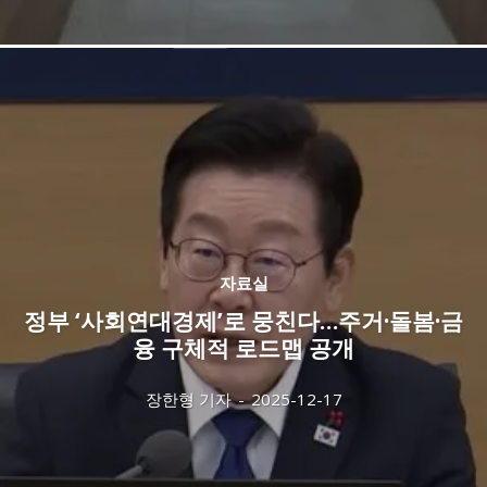
자료실
정부 ‘사회연대경제’로 뭉친다…주거·돌봄·금
융 구체적 로드맵 공개
장한형 기자
-
2025-12-17