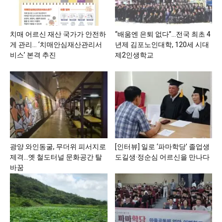
치매 어르신 재산 국가가 안전하
“배움엔 은퇴 없다”…전국 최초 4
게 관리… ‘치매안심재산관리서
년제 김포노인대학, 120세 시대
비스’ 본격 추진
제2인생학교
광양 와인동굴, 무더위 피서지로
[인터뷰] 일로 ‘파마학당’ 졸업생
제격…옛 철도터널 문화공간 탈
도길생·정순심 어르신을 만나다
바꿈