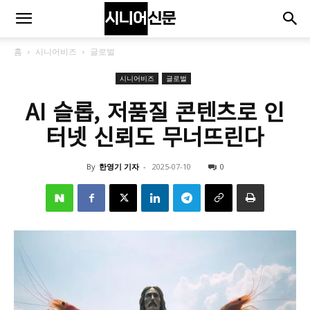
홈
시니어비즈
글로벌
시니어비즈
글로벌
AI 슬롭, 저품질 콘텐츠로 인
터넷 신뢰도 무너뜨린다
By
한영기 기자
-
2025-07-10
0