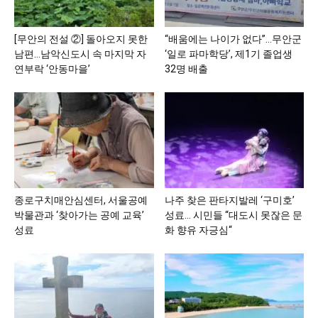
[무안의 전설 ②] 돌아오지 못한
“배움에는 나이가 없다”…무안군
남편…남악신도시 속 마지막 자
‘일로 파마학당’, 제1기 졸업생
연부락 ‘안동마을’
32명 배출
종로구치매안심센터, 서울공예
나주 찾은 판타지발레 ‘구미호’
박물관과 ‘찾아가는 공예 교육’
성료… 시민들 “대도시 못잖은 문
성료
화 향유 자긍심“