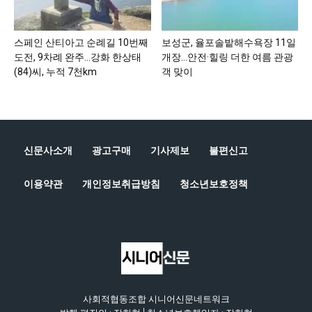
스페인 산티아고 순례길 10번째
보성군, 율포솔밭해수욕장 11일
도전, 9차례 완주…강화 한상태
개장…안전·힐링 더한 여름 관광
(84)씨, 누적 7천km
객 맞이
신문사소개
광고구매
기사제보
불편신고
이용약관
개인정보취급방침
청소년보호정책
사회적협동조합 시니어신문네트워크