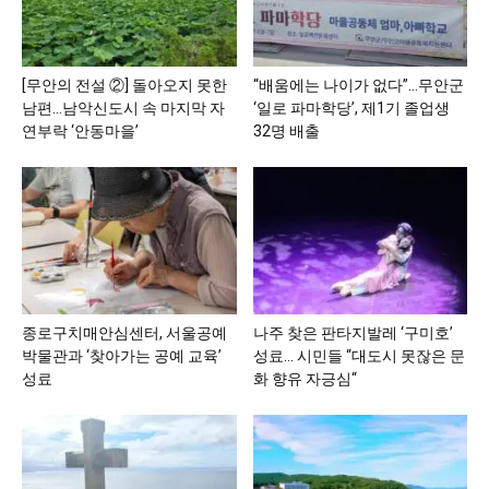
[무안의 전설 ②] 돌아오지 못한
“배움에는 나이가 없다”…무안군
남편…남악신도시 속 마지막 자
‘일로 파마학당’, 제1기 졸업생
연부락 ‘안동마을’
32명 배출
종로구치매안심센터, 서울공예
나주 찾은 판타지발레 ‘구미호’
박물관과 ‘찾아가는 공예 교육’
성료… 시민들 “대도시 못잖은 문
성료
화 향유 자긍심“