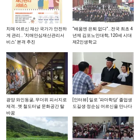
치매 어르신 재산 국가가 안전하
“배움엔 은퇴 없다”…전국 최초 4
게 관리… ‘치매안심재산관리서
년제 김포노인대학, 120세 시대
비스’ 본격 추진
제2인생학교
광양 와인동굴, 무더위 피서지로
[인터뷰] 일로 ‘파마학당’ 졸업생
제격…옛 철도터널 문화공간 탈
도길생·정순심 어르신을 만나다
바꿈