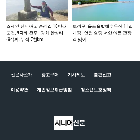
스페인 산티아고 순례길 10번째
보성군, 율포솔밭해수욕장 11일
도전, 9차례 완주…강화 한상태
개장…안전·힐링 더한 여름 관광
(84)씨, 누적 7천km
객 맞이
신문사소개
광고구매
기사제보
불편신고
이용약관
개인정보취급방침
청소년보호정책