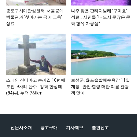
종로구치매안심센터, 서울공예
나주 찾은 판타지발레 ‘구미호’
박물관과 ‘찾아가는 공예 교육’
성료… 시민들 “대도시 못잖은 문
성료
화 향유 자긍심“
스페인 산티아고 순례길 10번째
보성군, 율포솔밭해수욕장 11일
도전, 9차례 완주…강화 한상태
개장…안전·힐링 더한 여름 관광
(84)씨, 누적 7천km
객 맞이
신문사소개
광고구매
기사제보
불편신고