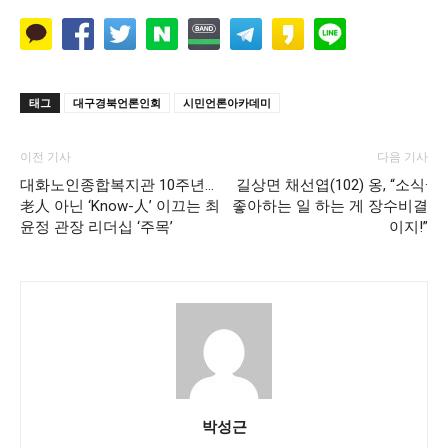
태그
대구경북언론인회
시민언론아카데미
이전 기사
다음 기사
대화노인종합복지관 10주년…
길상면 채선엽(102) 옹, “소식·
老人 아닌 ‘Know-人’ 이끄는 최
좋아하는 일 하는 게 장수비결
윤정 관장 리더십 ‘주목’
이지!”
박성근