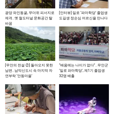
광양 와인동굴, 무더위 피서지로
[인터뷰] 일로 ‘파마학당’ 졸업생
제격…옛 철도터널 문화공간 탈
도길생·정순심 어르신을 만나다
바꿈
[무안의 전설 ②] 돌아오지 못한
“배움에는 나이가 없다”…무안군
남편…남악신도시 속 마지막 자
‘일로 파마학당’, 제1기 졸업생
연부락 ‘안동마을’
32명 배출