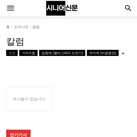
홈
오피니언
칼럼
칼럼
기고
기자수첩
김동애 [캘리그래피 도전기]
우미옥 [마음풍경]
게시물이 없습니다.
인기기사