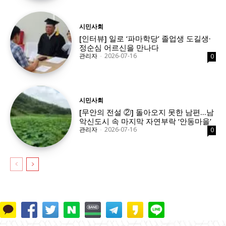
시민사회
[인터뷰] 일로 ‘파마학당’ 졸업생 도길생·
정순심 어르신을 만나다
관리자
-
2026-07-16
0
시민사회
[무안의 전설 ②] 돌아오지 못한 남편…남
악신도시 속 마지막 자연부락 ‘안동마을’
관리자
-
2026-07-16
0