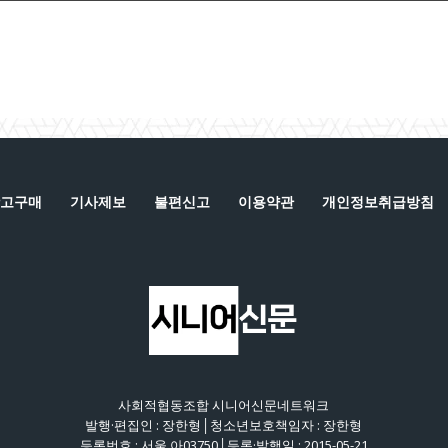
고구매
기사제보
불편신고
이용약관
개인정보취급방침
사회적협동조합 시니어신문네트워크
발행·편집인 : 장한형│청소년보호책임자 : 장한형
등록번호 : 서울 아03750│등록·발행일 : 2015-05-21