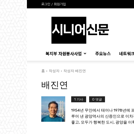
로그인 / 회원가입
시
니
어
신
문
복지부 자원봉사사업
주요뉴스
네트워크
홈
작성자
작성자 배진연
배진연
1 기사
0 댓글
1954년 무안에서 태어나 1978년에
루어 낸 광양역사의 산증인으로 이차
좋고, 모두가 행복한 도시, 광양을 