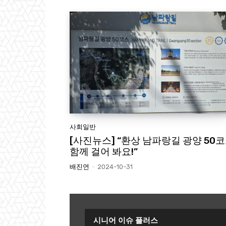
사회일반
[사진뉴스] “환상 남파랑길 광양 50코
함께 걸어 봐요!”
배진연
-
2024-10-31
시니어 이슈 플러스