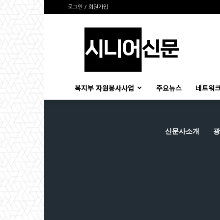
로그인 / 회원가입
시
니
어
신
문
복지부 자원봉사사업
주요뉴스
네트워크
신문사소개
광