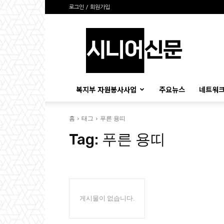
로그인 / 회원가입
시
니
어
신
문
복지부 자원봉사사업
주요뉴스
네트워크
홈
태그
푸른 용띠
Tag:
푸른 용띠
게시물이 없습니다.