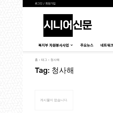
로그인 / 회원가입
시
니
어
신
문
복지부 자원봉사사업
주요뉴스
네트워크
홈
태그
청사해
Tag:
청사해
게시물이 없습니다.