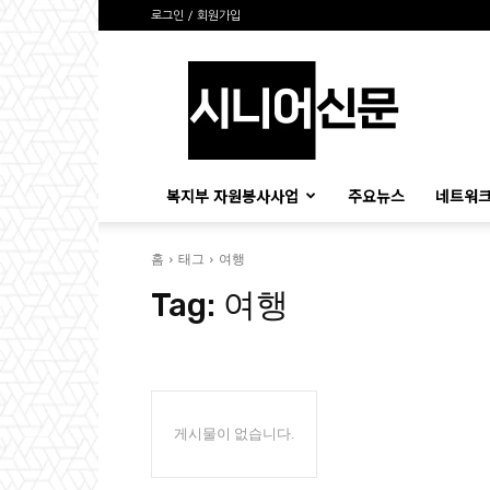
로그인 / 회원가입
시
니
어
신
문
복지부 자원봉사사업
주요뉴스
네트워크
홈
태그
여행
Tag:
여행
게시물이 없습니다.