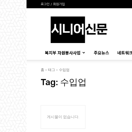
로그인 / 회원가입
시
니
어
신
문
복지부 자원봉사사업
주요뉴스
네트워크
홈
태그
수입업
Tag:
수입업
게시물이 없습니다.