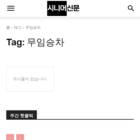
홈
태그
무임승차
Tag:
무임승차
게시물이 없습니다.
주간 핫클릭