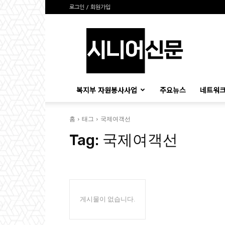
로그인 / 회원가입
시
니
어
신
문
복지부 자원봉사사업
주요뉴스
네트워크
홈
태그
국제여객선
Tag:
국제여객선
게시물이 없습니다.