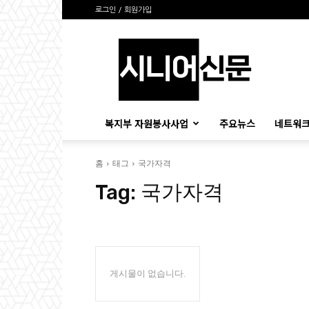
로그인 / 회원가입
시
니
어
신
문
복지부 자원봉사사업
주요뉴스
네트워크
홈
태그
국가자격
Tag:
국가자격
게시물이 없습니다.